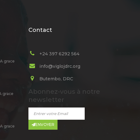
Contact
+24 397 6292 564
A grace
info@viglojdrc.org
Butembo, DRC
Abonnez-vous à notre
 grace
newsletter
ENVOYER
A grace