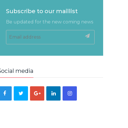
Subscribe to our maillist
Be updated for the new coming news
Social media