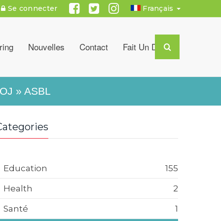
Se connecter
Français
ring
Nouvelles
Contact
Fait Un Don
OJ » ASBL
Categories
Education
155
Health
2
Santé
1