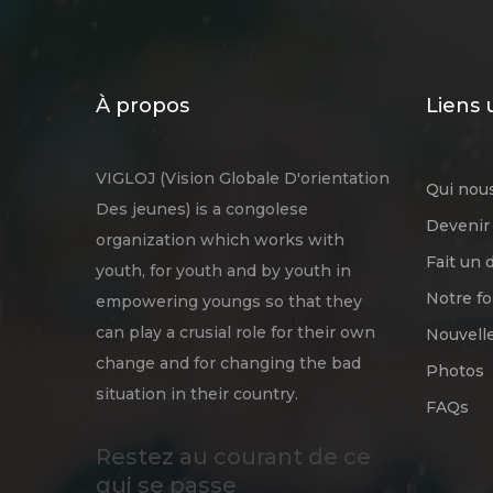
À propos
Liens 
VIGLOJ (Vision Globale D'orientation
Qui no
Des jeunes) is a congolese
Devenir
organization which works with
Fait un 
youth, for youth and by youth in
Notre f
empowering youngs so that they
can play a crusial role for their own
Nouvell
change and for changing the bad
Photos
situation in their country.
FAQs
Restez au courant de ce
qui se passe