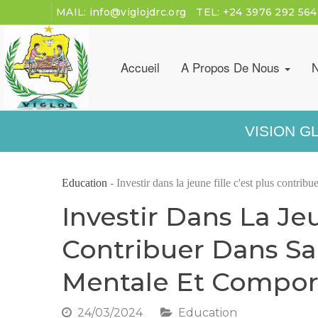
MAIL:
info@viglojdrc.org
TEL:
+24 3976 292 564
Accueil
A Propos De Nous
N
VISION G
Education
-
Investir dans la jeune fille c'est plus contri
Investir Dans La Jeu
Contribuer Dans Sa
Mentale Et Compo
24/03/2024
Education