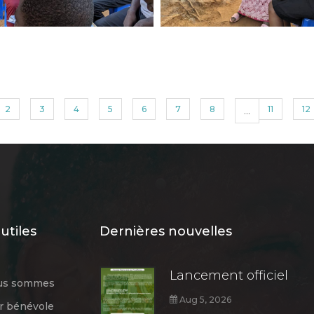
2
3
4
5
6
7
8
...
11
12
utiles
Dernières nouvelles
Lancement officiel
us sommes
Aug 5, 2026
r bénévole