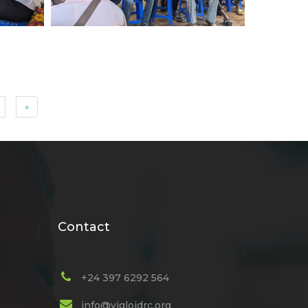
»
Contact
+24 397 6292 564
info@viglojdrc.org