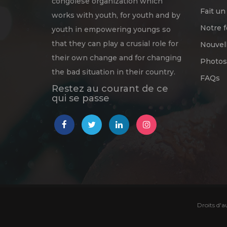
congolese organization which
Fait un
works with youth, for youth and by
Notre 
youth in empowering youngs so
that they can play a crusial role for
Nouvel
their own change and for changing
Photos
the bad situation in their country.
FAQs
Restez au courant de ce
qui se passe
Droits d'