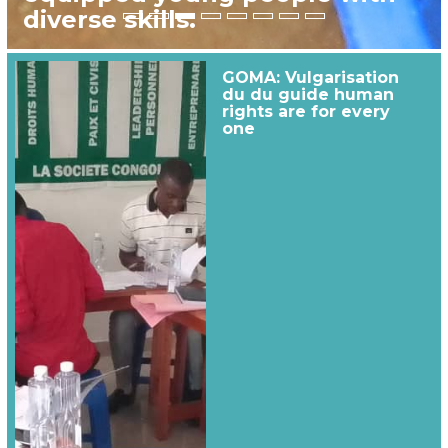
diverse skills.
GOMA: Vulgarisation
du du guide human
rights are for every
one