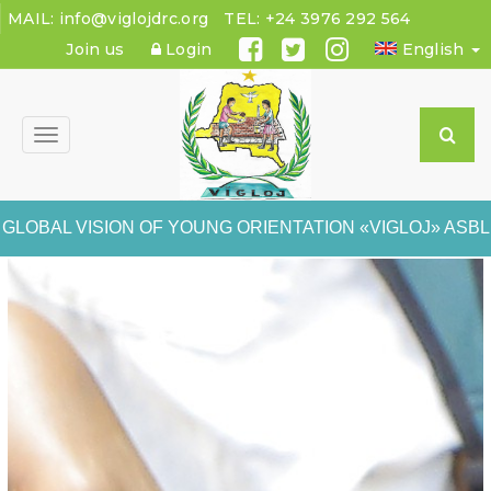
MAIL:
info@viglojdrc.org
TEL:
+24 3976 292 564
Join us
Login
English
Toggle
navigation
GLOBAL VISION OF YOUNG ORIENTATION «VIGLOJ» ASBL